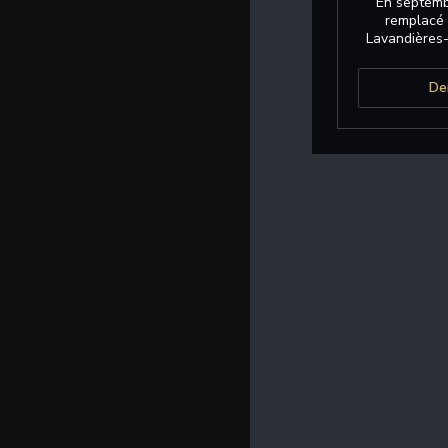
En septemb
remplacé À
Lavandières-
De