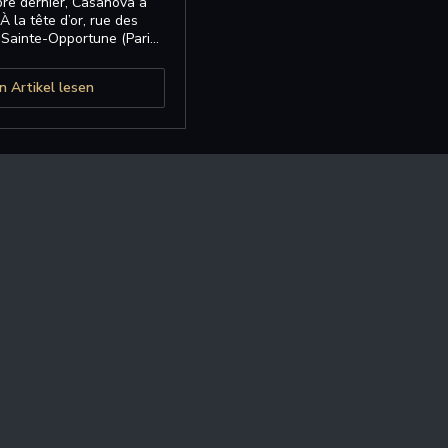
re dernier, Casanova a
 la tête d’or, rue des
Sainte-Opportune (Paris
1er).
((öffnet ein neues Fenster))
n Artikel lesen
Restaurant Casanova